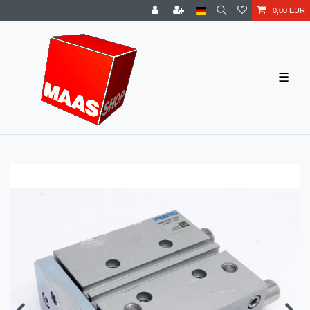
0,00 EUR
☰