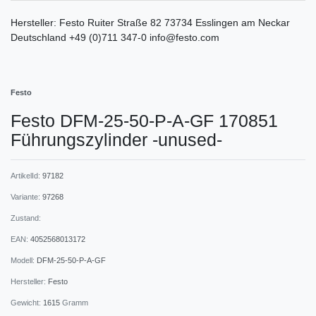
Hersteller:
Festo
Ruiter Straße
82
73734
Esslingen am Neckar
Deutschland
+49 (0)711 347-0
info@festo.com
Festo
Festo DFM-25-50-P-A-GF 170851
Führungszylinder -unused-
ArtikelId:
97182
Variante:
97268
Zustand:
EAN:
4052568013172
Modell:
DFM-25-50-P-A-GF
Hersteller:
Festo
Gewicht:
1615
Gramm