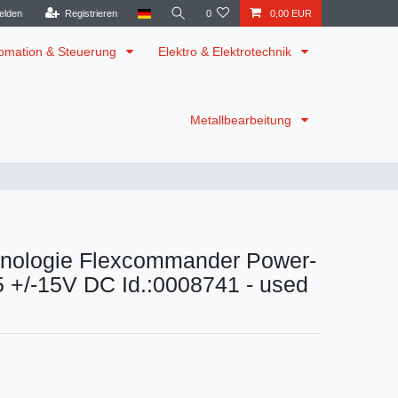
elden
Registrieren
0
0,00 EUR
omation & Steuerung
Elektro & Elektrotechnik
Metallbearbeitung
nologie Flexcommander Power-
 +/-15V DC Id.:0008741 - used