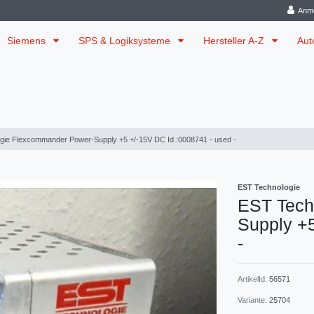
Anm
Siemens
SPS & Logiksysteme
Hersteller A-Z
Aut
gie Flexcommander Power-Supply +5 +/-15V DC Id.:0008741 - used -
EST Technologie
EST Tech
Supply +5
-
ArtikelId:
56571
Variante:
25704