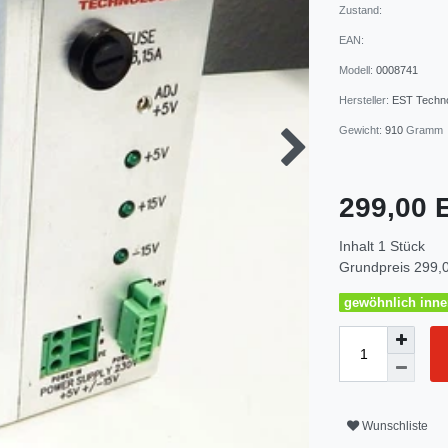
Zustand:
EAN:
Modell:
0008741
Hersteller:
EST Techno
Gewicht:
910
Gramm
299,00
Inhalt
1
Stück
Grundpreis
299,0
gewöhnlich inner
Wunschliste