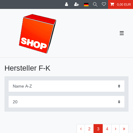
0,00 EUR
☰
Hersteller F-K
2
3
4