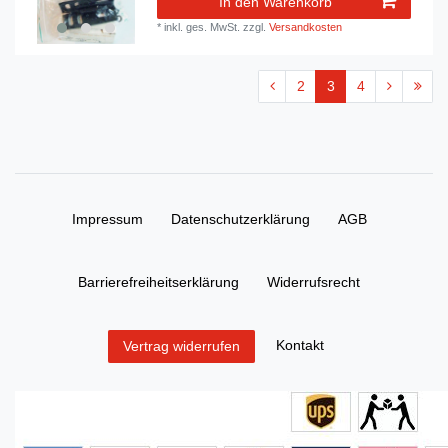
In den Warenkorb
*
inkl. ges. MwSt.
zzgl.
Versandkosten
2
3
4
Impressum
Daten­schutz­erklärung
AGB
Barrierefreiheitserklärung
Widerrufs­recht
Kontakt
Vertrag widerrufen