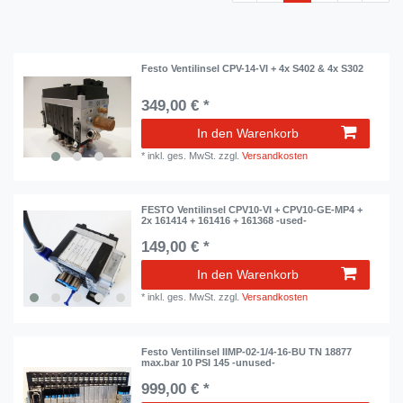
Festo Ventilinsel CPV-14-VI + 4x S402 & 4x S302
349,00 € *
In den Warenkorb
*
inkl. ges. MwSt.
zzgl.
Versandkosten
FESTO Ventilinsel CPV10-VI + CPV10-GE-MP4 +
2x 161414 + 161416 + 161368 -used-
149,00 € *
In den Warenkorb
*
inkl. ges. MwSt.
zzgl.
Versandkosten
Festo Ventilinsel IIMP-02-1/4-16-BU TN 18877
max.bar 10 PSI 145 -unused-
999,00 € *