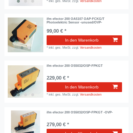
*
inkl. ges. MwSt.
zzgl.
Versandkosten
ifm efector 200 OA5107 OAP-FCKG/T
Photoelektric Sensor -unused/OVP-
99,00 € *
In den Warenkorb
*
inkl. ges. MwSt.
zzgl.
Versandkosten
ifm efector 200 OS5032/OSP-FPKGT
229,00 € *
In den Warenkorb
*
inkl. ges. MwSt.
zzgl.
Versandkosten
ifm efector 200 OS5032/OSP-FPKGT -OVP-
279,00 € *