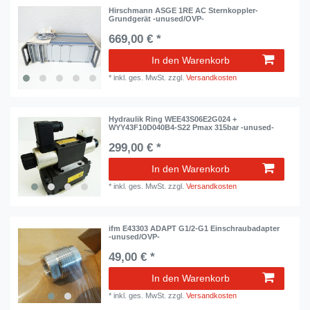
Hirschmann ASGE 1RE AC Sternkoppler-
Grundgerät -unused/OVP-
669,00 € *
In den Warenkorb
*
inkl. ges. MwSt.
zzgl.
Versandkosten
Hydraulik Ring WEE43S06E2G024 +
WYY43F10D040B4-S22 Pmax 315bar -unused-
299,00 € *
In den Warenkorb
*
inkl. ges. MwSt.
zzgl.
Versandkosten
ifm E43303 ADAPT G1/2-G1 Einschraubadapter
-unused/OVP-
49,00 € *
In den Warenkorb
*
inkl. ges. MwSt.
zzgl.
Versandkosten