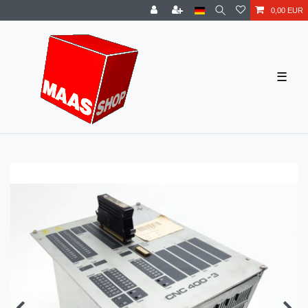
0,00 EUR
☰