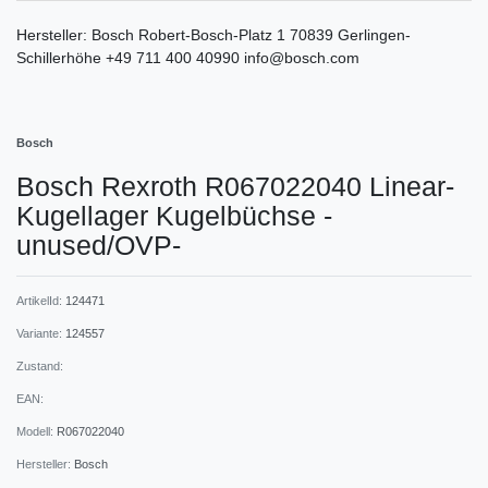
Hersteller:
Bosch
Robert-Bosch-Platz
1
70839
Gerlingen-
Schillerhöhe
+49 711 400 40990
info@bosch.com
Bosch
Bosch Rexroth R067022040 Linear-
Kugellager Kugelbüchse -
unused/OVP-
ArtikelId:
124471
Variante:
124557
Zustand:
EAN:
Modell:
R067022040
Hersteller:
Bosch