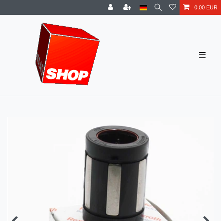
0,00 EUR
☰