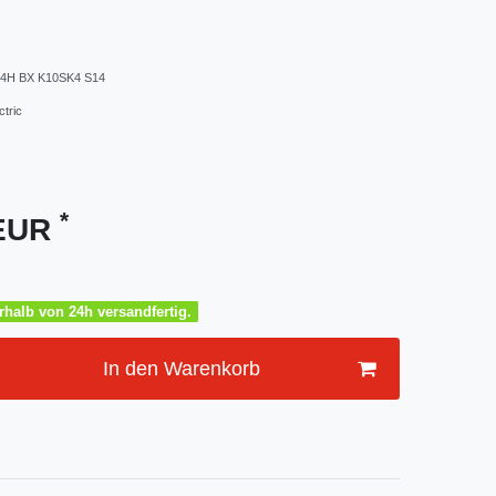
1 4H BX K10SK4 S14
tric
*
 EUR
halb von 24h versandfertig.
In den Warenkorb