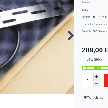
Zustand:
EAN:
Modell:
ITD 27A 4 Y1
Hersteller:
Baumer elec
Gewicht:
285
Gramm
289,00
Inhalt
1
Stück
gewöhnlich inner
Wunschliste