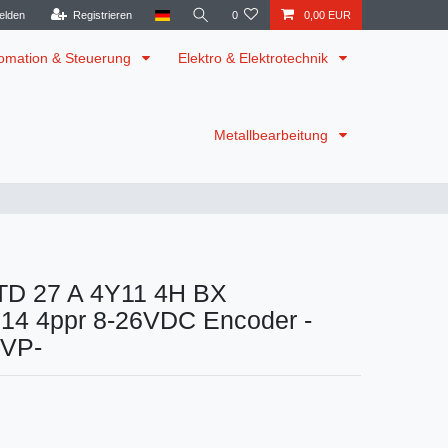
elden
Registrieren
0
0,00 EUR
omation & Steuerung
Elektro & Elektrotechnik
Metallbearbeitung
TD 27 A 4Y11 4H BX
4 4ppr 8-26VDC Encoder -
OVP-