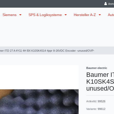
Anm
Siemens
SPS & Logiksysteme
Hersteller A-Z
Aut
er ITD 27 A 4Y11 4H BX K10SK4S14 4ppr 8-26VDC Encoder -unused/OVP-
Baumer electric
Baumer I
K10SK4S1
unused/
ArtikelId:
99526
Variante:
99612