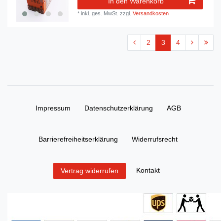
In den Warenkorb
*
inkl. ges. MwSt.
zzgl.
Versandkosten
2
3
4
Impressum
Daten­schutz­erklärung
AGB
Barrierefreiheitserklärung
Widerrufs­recht
Kontakt
Vertrag widerrufen