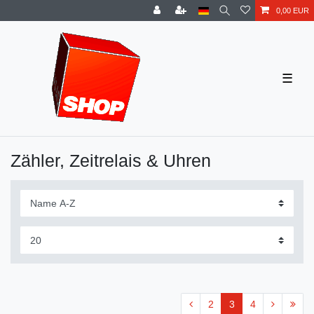
0,00 EUR
☰
Zähler, Zeitrelais & Uhren
2
3
4