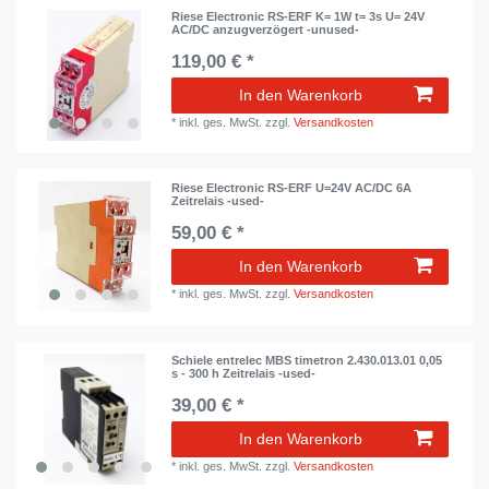
Riese Electronic RS-ERF K= 1W t= 3s U= 24V
AC/DC anzugverzögert -unused-
119,00 € *
In den Warenkorb
*
inkl. ges. MwSt.
zzgl.
Versandkosten
Riese Electronic RS-ERF U=24V AC/DC 6A
Zeitrelais -used-
59,00 € *
In den Warenkorb
*
inkl. ges. MwSt.
zzgl.
Versandkosten
Schiele entrelec MBS timetron 2.430.013.01 0,05
s - 300 h Zeitrelais -used-
39,00 € *
In den Warenkorb
*
inkl. ges. MwSt.
zzgl.
Versandkosten