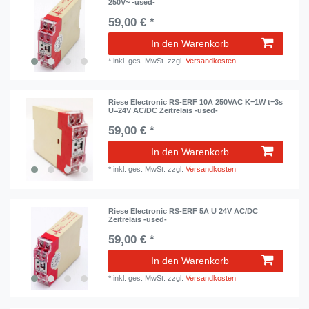
250V~ -used-
59,00 € *
In den Warenkorb
*
inkl. ges. MwSt.
zzgl.
Versandkosten
Riese Electronic RS-ERF 10A 250VAC K=1W t=3s
U=24V AC/DC Zeitrelais -used-
59,00 € *
In den Warenkorb
*
inkl. ges. MwSt.
zzgl.
Versandkosten
Riese Electronic RS-ERF 5A U 24V AC/DC
Zeitrelais -used-
59,00 € *
In den Warenkorb
*
inkl. ges. MwSt.
zzgl.
Versandkosten