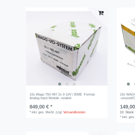
10x Wago 750-487 2x 0-10V / IEME -Format
10x WAGO 
Analog Input Module -sealed-
-unused/
849,00 € *
149,00
*
inkl. ges. MwSt.
zzgl.
Versandkosten
10
Stück
*
inkl. ges