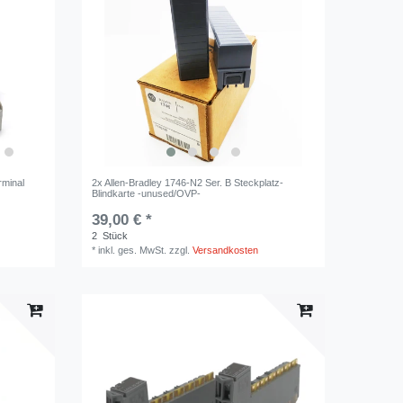
rminal
2x Allen-Bradley 1746-N2 Ser. B Steckplatz-
Blindkarte -unused/OVP-
39,00 € *
2
Stück
*
inkl. ges. MwSt.
zzgl.
Versandkosten