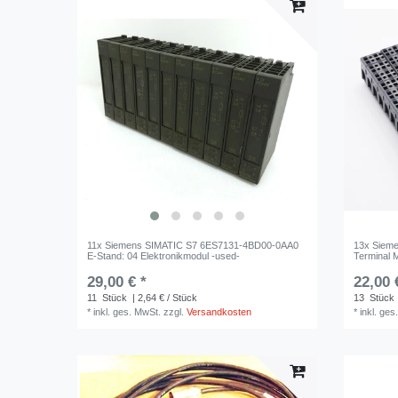
11x Siemens SIMATIC S7 6ES7131-4BD00-0AA0
13x Siem
E-Stand: 04 Elektronikmodul -used-
Terminal 
29,00 € *
22,00 
11
Stück
| 2,64 € / Stück
13
Stück
*
inkl. ges. MwSt.
zzgl.
Versandkosten
*
inkl. ges