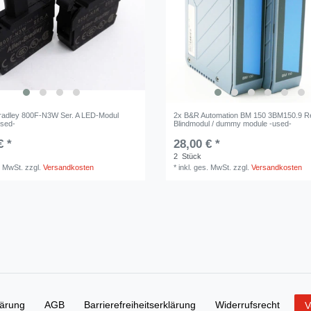
Bradley 800F-N3W Ser. A LED-Modul
2x B&R Automation BM 150 3BM150.9 R
used-
Blindmodul / dummy module -used-
€ *
28,00 € *
2
Stück
. MwSt.
zzgl.
Versandkosten
*
inkl. ges. MwSt.
zzgl.
Versandkosten
lärung
AGB
Barrierefreiheitserklärung
Widerrufs­recht
V