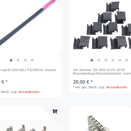
ce ispLSI 1016 60LJ F321RR14 -unused-
20x Siemens 720 2001-01 PC-GF20
Busverbindung Rückwandstecker -used
 € *
20,00 € *
*
inkl. ges. MwSt.
zzgl.
Versandkosten
. MwSt.
zzgl.
Versandkosten