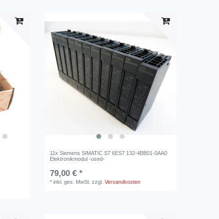
11x Siemens SIMATIC S7 6ES7 132-4BB01-0AA0
Elektronikmodul -used-
79,00 € *
*
inkl. ges. MwSt.
zzgl.
Versandkosten