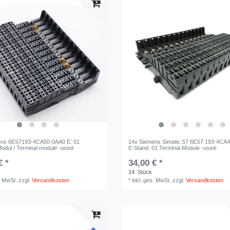
ens 6ES7193-4CA50-0AA0 E: 01
14x Siemens Simatic S7 6ES7 193-4CA
Modul / Terminal module -used-
E-Stand: 01 Terminal Module -used-
€ *
34,00 € *
14
Stück
. MwSt.
zzgl.
Versandkosten
*
inkl. ges. MwSt.
zzgl.
Versandkosten