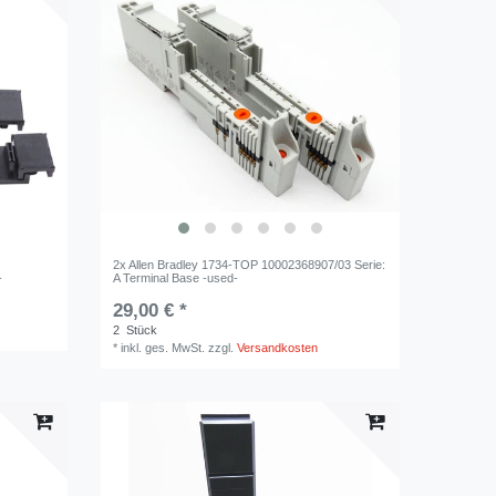
2x Allen Bradley 1734-TOP 10002368907/03 Serie:
-
A Terminal Base -used-
29,00 € *
2
Stück
*
inkl. ges. MwSt.
zzgl.
Versandkosten