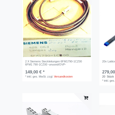
2 X Siemens Steckleitungen 6FM1790-1CZ00
20x Latti
6FM1 790-1CZ00 -unused/OVP-
149,00 € *
279,00
*
inkl. ges. MwSt.
zzgl.
Versandkosten
20
Stück
*
inkl. ges