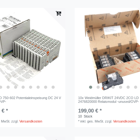
750-602 Potentialeinspeisung DC 24 V
10x Weidmüller DRIKIT 24VDC 2CO LD
OVP-
2476820000 Relaismodul -unused/OVP-
 € *
199,00 € *
10
Stück
. MwSt.
zzgl.
Versandkosten
*
inkl. ges. MwSt.
zzgl.
Versandkosten