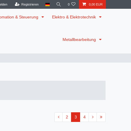
elden
Registrieren
0
0,00 EUR
omation & Steuerung
Elektro & Elektrotechnik
Metallbearbeitung
2
3
4