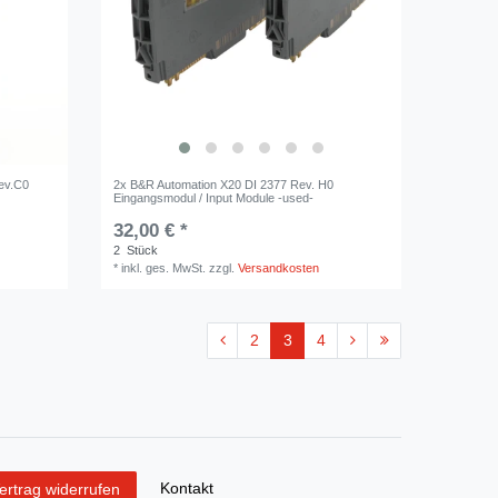
ev.C0
2x B&R Automation X20 DI 2377 Rev. H0
Eingangsmodul / Input Module -used-
32,00 € *
2
Stück
*
inkl. ges. MwSt.
zzgl.
Versandkosten
2
3
4
Kontakt
ertrag widerrufen