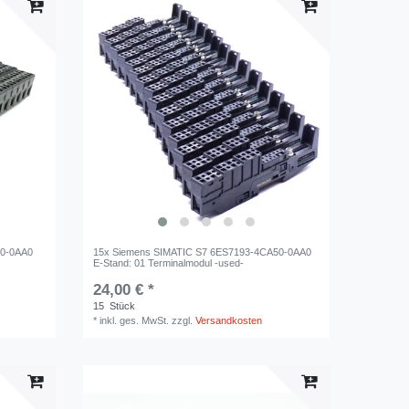
40-0AA0
15x Siemens SIMATIC S7 6ES7193-4CA50-0AA0
E-Stand: 01 Terminalmodul -used-
24,00 € *
15
Stück
*
inkl. ges. MwSt.
zzgl.
Versandkosten