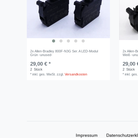
2x Allen-Bradley 800F-N3G Ser. A LED-Modul
2x Allen-
Grün -unused-
Weiß -un
29,00 € *
29,00 
2
Stück
2
Stück
*
inkl. ges. MwSt.
zzgl.
Versandkosten
*
inkl. ges
Impressum
Daten­schutz­erk