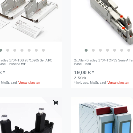
Bradley 1734-TBS 95715905 Ser.A I/O
2x Allen-Bradley 1734-TOP3S Serie A Te
Base -unused/OVP-
Base -used-
€ *
19,00 € *
2
Stück
. MwSt.
zzgl.
Versandkosten
*
inkl. ges. MwSt.
zzgl.
Versandkosten