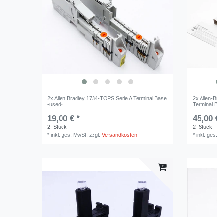
2x Allen Bradley 1734-TOPS Serie A Terminal Base
2x Allen-
-used-
Terminal 
19,00 € *
45,00 
2
Stück
2
Stück
*
inkl. ges. MwSt.
zzgl.
Versandkosten
*
inkl. ges