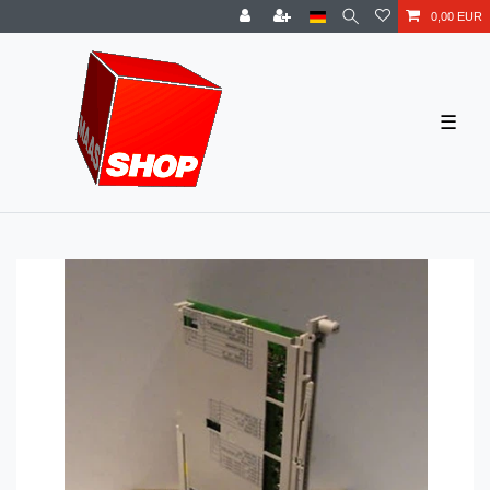
0,00 EUR
☰