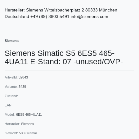
Hersteller:
Siemens
Wittelsbacherplatz
2
80333
München
Deutschland
+49 (89) 3803 5491
info@siemens.com
Siemens
Siemens Simatic S5 6ES5 465-
4UA11 E-Stand: 07 -unused/OVP-
ArtikelId:
32843
Variante:
3439
Zustand:
EAN:
Modell:
6ES5 465-4UA11
Hersteller:
Siemens
Gewicht:
500
Gramm