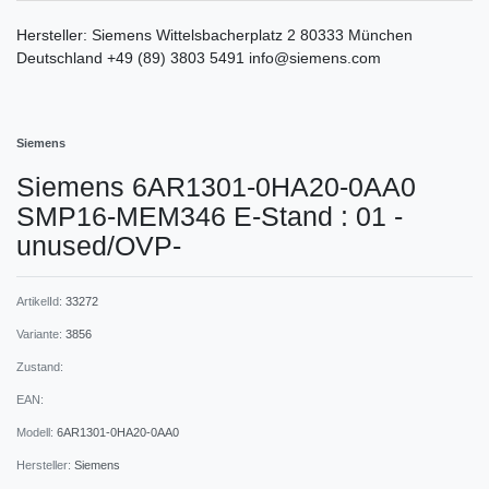
Hersteller:
Siemens
Wittelsbacherplatz
2
80333
München
Deutschland
+49 (89) 3803 5491
info@siemens.com
Siemens
Siemens 6AR1301-0HA20-0AA0
SMP16-MEM346 E-Stand : 01 -
unused/OVP-
ArtikelId:
33272
Variante:
3856
Zustand:
EAN:
Modell:
6AR1301-0HA20-0AA0
Hersteller:
Siemens