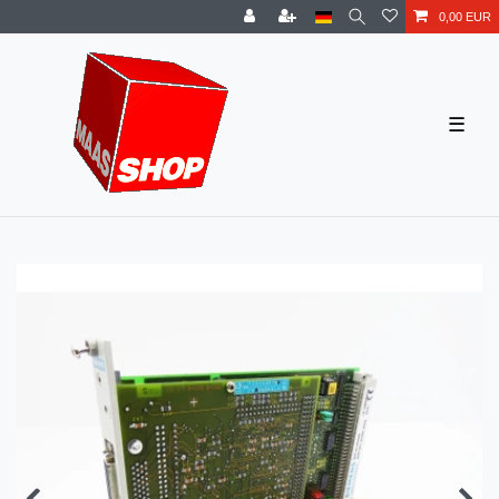
0,00 EUR
☰