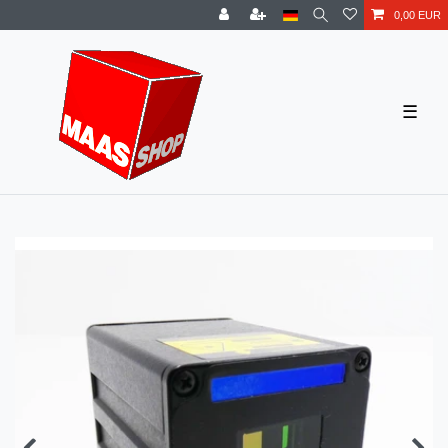
0,00 EUR
☰