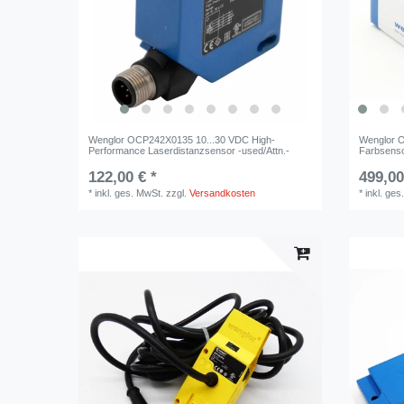
Wenglor OCP242X0135 10...30 VDC High-
Wenglor 
Performance Laserdistanzsensor -used/Attn.-
Farbsenso
122,00 € *
499,00
*
inkl. ges. MwSt.
zzgl.
Versandkosten
*
inkl. ges