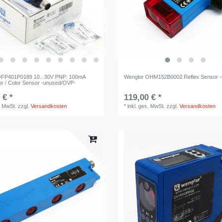
OFP401P0189 10...30V PNP: 100mA
Wenglor OHM152B0002 Reflex Sensor -
r / Color Sensor -unused/OVP-
 € *
119,00 € *
. MwSt.
zzgl.
Versandkosten
*
inkl. ges. MwSt.
zzgl.
Versandkosten