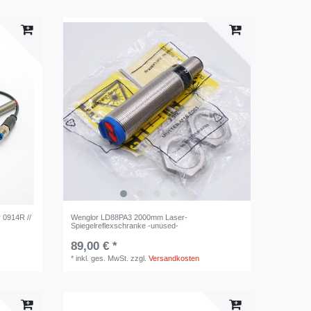
 0914R //
Wenglor LD88PA3 2000mm Laser-
Spiegelreflexschranke -unused-
89,00 € *
*
inkl. ges. MwSt.
zzgl.
Versandkosten