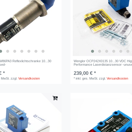
W86PA3 Reflexlichtschranke 10...30
Wenglor OCP242X0135 10...30 VDC Hig
sed-
Performance Laserdistanzsensor -unus
€ *
239,00 € *
. MwSt.
zzgl.
Versandkosten
*
inkl. ges. MwSt.
zzgl.
Versandkosten