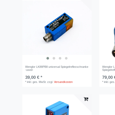
Wenglor LK88PB8 universal Spiegelreflexschranke
Wenglor L
-used-
Spiegelre
39,00 € *
79,00 
*
inkl. ges. MwSt.
zzgl.
Versandkosten
*
inkl. ges