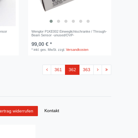
ensor
Wenglor P1KE002 Einweglichtschranke / Through-
Beam Sensor -unused/OVP-
99,00 € *
*
inkl. ges. MwSt.
zzgl.
Versandkosten
361
362
363
Kontakt
ertrag widerrufen