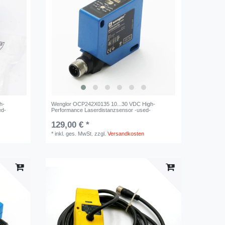
h-
Wenglor OCP242X0135 10...30 VDC High-
ed-
Performance Laserdistanzsensor -used-
129,00 € *
*
inkl. ges. MwSt.
zzgl.
Versandkosten