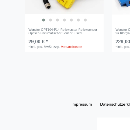
Wenglor OPT104-P14 Reflextaster Reflexsensor
Wenglor 
Optisch Pneumatischer Sensor -used-
für Klarg
29,00 € *
229,00
*
inkl. ges. MwSt.
zzgl.
Versandkosten
*
inkl. ges
Impressum
Daten­schutz­erk