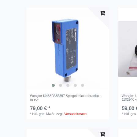
Wenglor KN88PA3S897 Spiegelreflexschranke -
Wenglor L
used-
1102940 -
79,00 € *
59,00 
*
inkl. ges. MwSt.
zzgl.
Versandkosten
*
inkl. ges