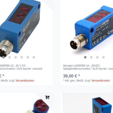
K89PB8 10...30 V DC
Wenglor LK89PB8 10...30VDC
flexschranke / SLR barrier -unused-
Spiegelreflexschranke / SLR barrier -use
€ *
39,00 € *
. MwSt.
zzgl.
Versandkosten
*
inkl. ges. MwSt.
zzgl.
Versandkosten