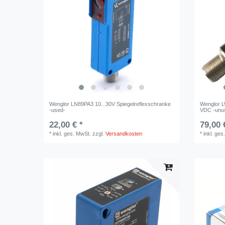
Wenglor LN89PA3 10...30V Spiegelreflexschranke
Wenglor L
-used-
VDC -unu
22,00 € *
79,00 
*
inkl. ges. MwSt.
zzgl.
Versandkosten
*
inkl. ges