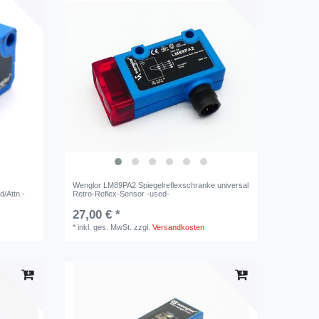
Wenglor LM89PA2 Spiegelreflexschranke universal
d/Attn.-
Retro-Reflex-Sensor -used-
27,00 € *
*
inkl. ges. MwSt.
zzgl.
Versandkosten