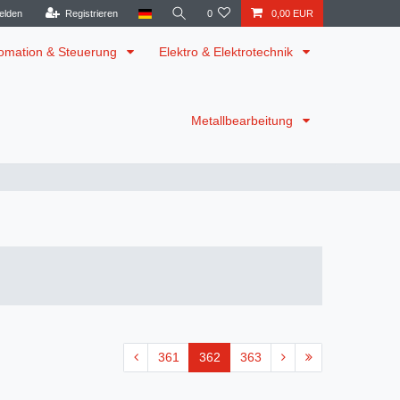
elden
Registrieren
0
0,00 EUR
omation & Steuerung
Elektro & Elektrotechnik
Metallbearbeitung
361
362
363