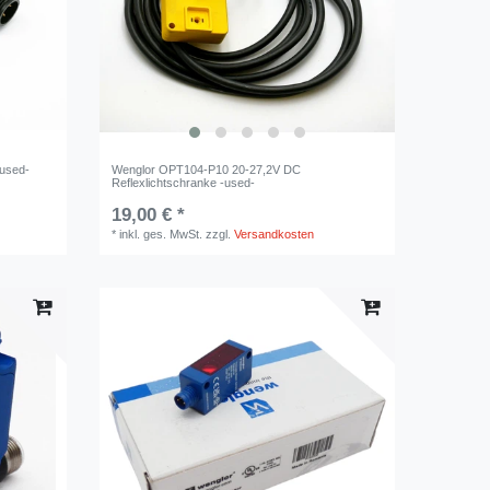
used-
Wenglor OPT104-P10 20-27,2V DC
Reflexlichtschranke -used-
19,00 € *
*
inkl. ges. MwSt.
zzgl.
Versandkosten