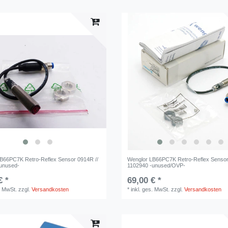
B66PC7K Retro-Reflex Sensor 0914R //
Wenglor LB66PC7K Retro-Reflex Sensor
unused-
1102940 -unused/OVP-
€ *
69,00 € *
. MwSt.
zzgl.
Versandkosten
*
inkl. ges. MwSt.
zzgl.
Versandkosten