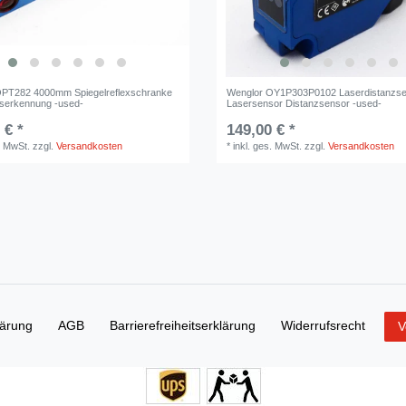
OPT282 4000mm Spiegelreflexschranke
Wenglor OY1P303P0102 Laserdistanzs
laserkennung -used-
Lasersensor Distanzsensor -used-
 € *
149,00 € *
. MwSt.
zzgl.
Versandkosten
*
inkl. ges. MwSt.
zzgl.
Versandkosten
lärung
AGB
Barrierefreiheitserklärung
Widerrufs­recht
V