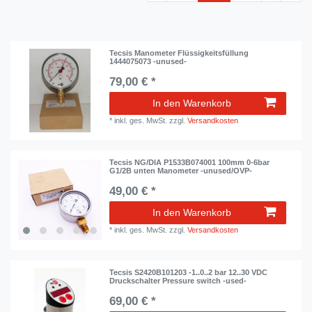
Tecsis Manometer Flüssigkeitsfüllung
1444075073 -unused-
79,00 € *
In den Warenkorb
*
inkl. ges. MwSt.
zzgl.
Versandkosten
Tecsis NG/DIA P1533B074001 100mm 0-6bar
G1/2B unten Manometer -unused/OVP-
49,00 € *
In den Warenkorb
*
inkl. ges. MwSt.
zzgl.
Versandkosten
Tecsis S2420B101203 -1..0..2 bar 12..30 VDC
Druckschalter Pressure switch -used-
69,00 € *