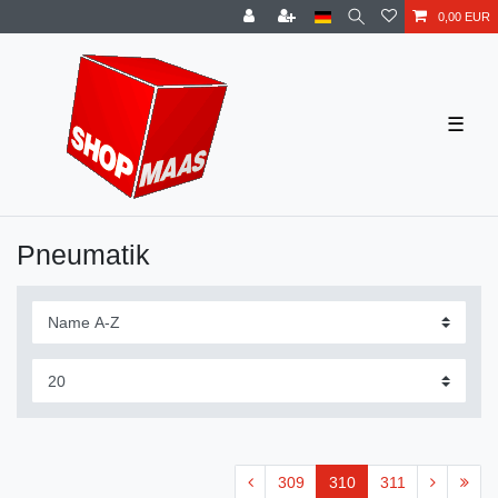
0,00 EUR
☰
Pneumatik
309
310
311