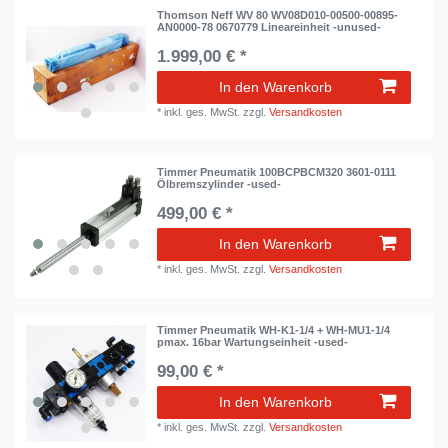
Thomson Neff WV 80 WV08D010-00500-00895-
AN0000-78 0670779 Lineareinheit -unused-
1.999,00 € *
In den Warenkorb
*
inkl. ges. MwSt.
zzgl.
Versandkosten
Timmer Pneumatik 100BCPBCM320 3601-0111
Ölbremszylinder -used-
499,00 € *
In den Warenkorb
*
inkl. ges. MwSt.
zzgl.
Versandkosten
Timmer Pneumatik WH-K1-1/4 + WH-MU1-1/4
pmax. 16bar Wartungseinheit -used-
99,00 € *
In den Warenkorb
*
inkl. ges. MwSt.
zzgl.
Versandkosten