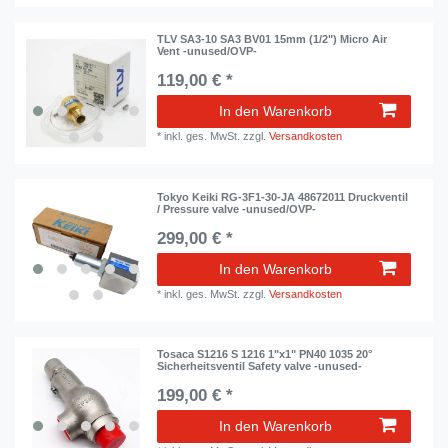
TLV SA3-10 SA3 BV01 15mm (1/2") Micro Air
Vent -unused/OVP-
119,00 € *
In den Warenkorb
*
inkl. ges. MwSt.
zzgl.
Versandkosten
Tokyo Keiki RG-3F1-30-JA 48672011 Druckventil
/ Pressure valve -unused/OVP-
299,00 € *
In den Warenkorb
*
inkl. ges. MwSt.
zzgl.
Versandkosten
Tosaca S1216 S 1216 1"x1" PN40 1035 20°
Sicherheitsventil Safety valve -unused-
199,00 € *
In den Warenkorb