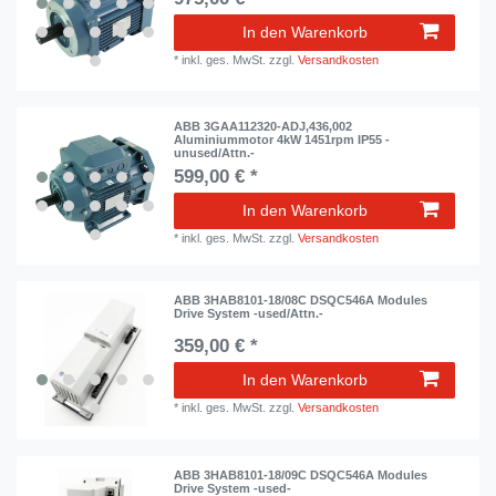
In den Warenkorb
*
inkl. ges. MwSt.
zzgl.
Versandkosten
ABB 3GAA112320-ADJ,436,002
Aluminiummotor 4kW 1451rpm IP55 -
unused/Attn.-
599,00 € *
In den Warenkorb
*
inkl. ges. MwSt.
zzgl.
Versandkosten
ABB 3HAB8101-18/08C DSQC546A Modules
Drive System -used/Attn.-
359,00 € *
In den Warenkorb
*
inkl. ges. MwSt.
zzgl.
Versandkosten
ABB 3HAB8101-18/09C DSQC546A Modules
Drive System -used-