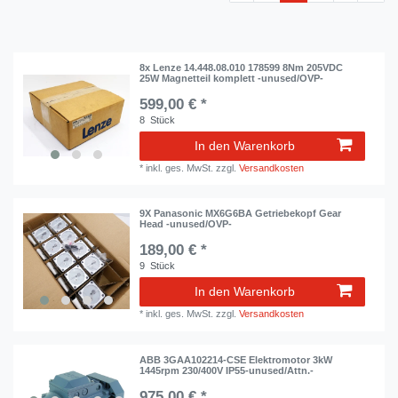
8x Lenze 14.448.08.010 178599 8Nm 205VDC
25W Magnetteil komplett -unused/OVP-
599,00 € *
8
Stück
In den Warenkorb
*
inkl. ges. MwSt.
zzgl.
Versandkosten
9X Panasonic MX6G6BA Getriebekopf Gear
Head -unused/OVP-
189,00 € *
9
Stück
In den Warenkorb
*
inkl. ges. MwSt.
zzgl.
Versandkosten
ABB 3GAA102214-CSE Elektromotor 3kW
1445rpm 230/400V IP55-unused/Attn.-
975,00 € *