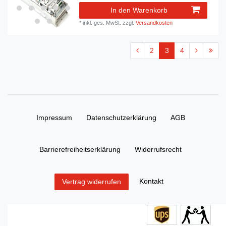
In den Warenkorb
*
inkl. ges. MwSt.
zzgl.
Versandkosten
2
3
4
Impressum
Daten­schutz­erklärung
AGB
Barrierefreiheitserklärung
Widerrufs­recht
Kontakt
Vertrag widerrufen