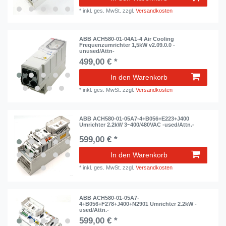
*
inkl. ges. MwSt.
zzgl.
Versandkosten
ABB ACH580-01-04A1-4 Air Cooling
Frequenzumrichter 1,5kW v2.09.0.0 -
unused/Attn-
499,00 € *
In den Warenkorb
*
inkl. ges. MwSt.
zzgl.
Versandkosten
ABB ACH580-01-05A7-4+B056+E223+J400
Umrichter 2.2kW 3~400/480VAC -used/Attn.-
599,00 € *
In den Warenkorb
*
inkl. ges. MwSt.
zzgl.
Versandkosten
ABB ACH580-01-05A7-
4+B056+F278+J400+N2901 Umrichter 2.2kW -
used/Attn.-
599,00 € *