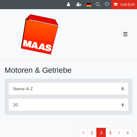
0,00 EUR
☰
Motoren & Getriebe
2
3
4