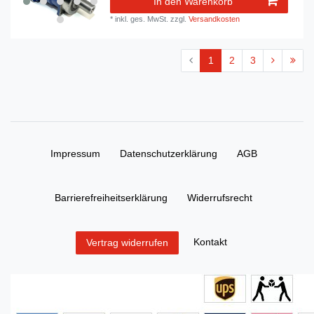
In den Warenkorb
*
inkl. ges. MwSt.
zzgl.
Versandkosten
1
2
3
Impressum
Daten­schutz­erklärung
AGB
Barrierefreiheitserklärung
Widerrufs­recht
Kontakt
Vertrag widerrufen