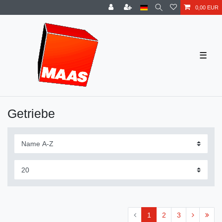
0,00 EUR
☰
Getriebe
1
2
3