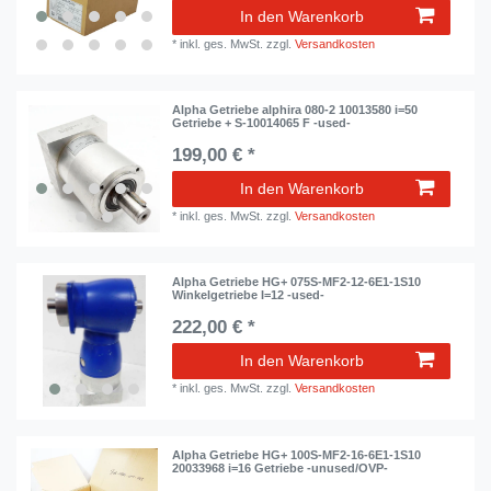
In den Warenkorb
*
inkl. ges. MwSt.
zzgl.
Versandkosten
Alpha Getriebe alphira 080-2 10013580 i=50
Getriebe + S-10014065 F -used-
199,00 € *
In den Warenkorb
*
inkl. ges. MwSt.
zzgl.
Versandkosten
Alpha Getriebe HG+ 075S-MF2-12-6E1-1S10
Winkelgetriebe I=12 -used-
222,00 € *
In den Warenkorb
*
inkl. ges. MwSt.
zzgl.
Versandkosten
Alpha Getriebe HG+ 100S-MF2-16-6E1-1S10
20033968 i=16 Getriebe -unused/OVP-