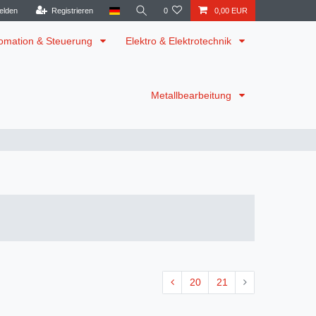
elden
Registrieren
0
0,00 EUR
omation & Steuerung
Elektro & Elektrotechnik
Metallbearbeitung
20
21