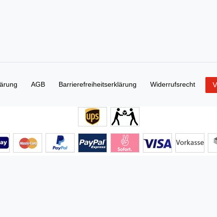
lärung
AGB
Barrierefreiheitserklärung
Widerrufs­recht
V