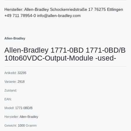
Hersteller:
Allen-Bradley
Schockenriedstraße
17
76275
Ettlingen
+49 711 78954-0
info@allen-bradley.com
Allen-Bradley
Allen-Bradley 1771-0BD 1771-0BD/B
10to60VDC-Output-Module -used-
ArtikelId:
32295
Variante:
2918
Zustand:
EAN:
Modell:
1771-0BD/B
Hersteller:
Allen-Bradley
Gewicht:
1000
Gramm