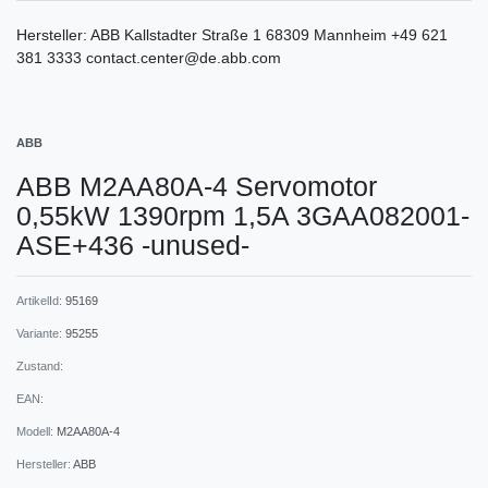
Hersteller:
ABB
Kallstadter Straße
1
68309
Mannheim
+49 621
381 3333
contact.center@de.abb.com
ABB
ABB M2AA80A-4 Servomotor
0,55kW 1390rpm 1,5A 3GAA082001-
ASE+436 -unused-
ArtikelId:
95169
Variante:
95255
Zustand:
EAN:
Modell:
M2AA80A-4
Hersteller:
ABB