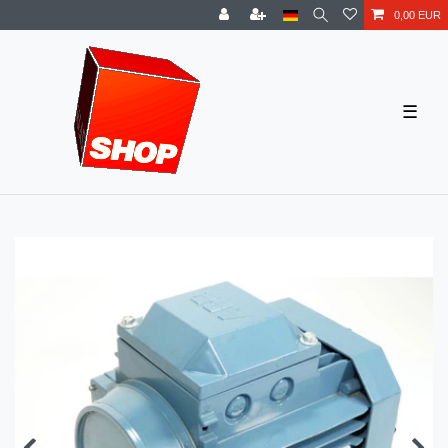
0,00 EUR
☰