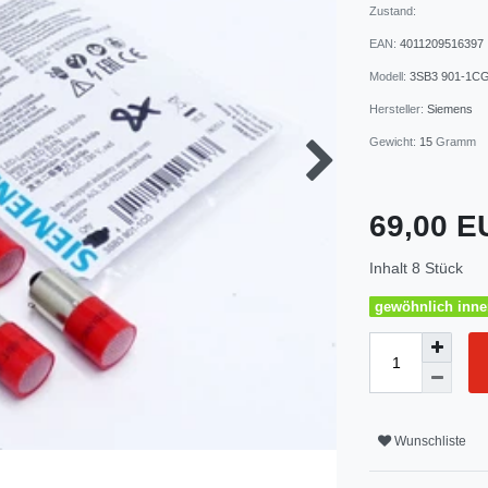
Zustand:
EAN:
4011209516397
Modell:
3SB3 901-1C
Hersteller:
Siemens
Gewicht:
15
Gramm
69,00 
Inhalt
8
Stück
gewöhnlich inner
Wunschliste