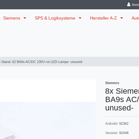
Anm
Siemens
SPS & Logiksysteme
Hersteller A-Z
Aut
-Stand: 02 BA9s AC/DC 230V rot LED-Lampe -unused-
Siemens
8x Sieme
BA9s AC/
unused-
ArtikelId:
92362
Variante:
92448