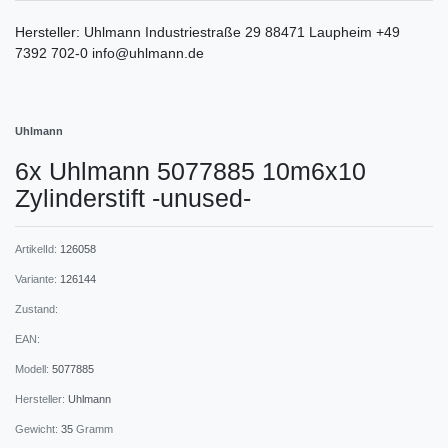
Hersteller:
Uhlmann
Industriestraße
29
88471
Laupheim
+49
7392 702-0
info@uhlmann.de
Uhlmann
6x Uhlmann 5077885 10m6x10
Zylinderstift -unused-
ArtikelId:
126058
Variante:
126144
Zustand:
EAN:
Modell:
5077885
Hersteller:
Uhlmann
Gewicht:
35
Gramm