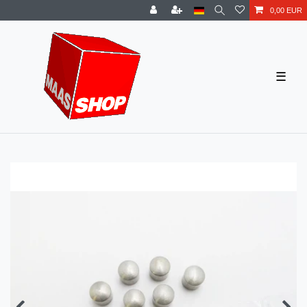
0,00 EUR
☰