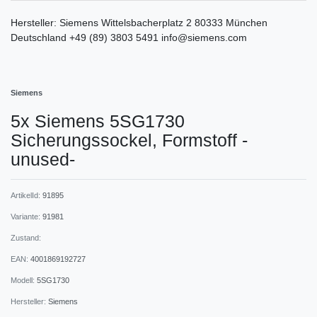
Hersteller:
Siemens
Wittelsbacherplatz
2
80333
München
Deutschland
+49 (89) 3803 5491
info@siemens.com
Siemens
5x Siemens 5SG1730
Sicherungssockel, Formstoff -
unused-
ArtikelId:
91895
Variante:
91981
Zustand:
EAN:
4001869192727
Modell:
5SG1730
Hersteller:
Siemens