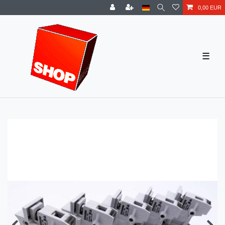
0,00 EUR
☰