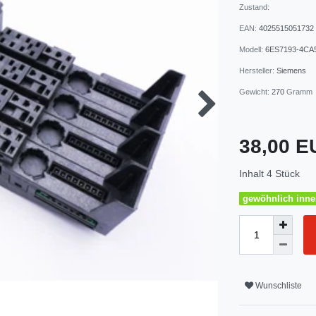
Zustand:
EAN:
4025515051732
Modell:
6ES7193-4CA
Hersteller:
Siemens
Gewicht:
270
Gramm
38,00 
Inhalt
4
Stück
gewöhnlich inner
Wunschliste