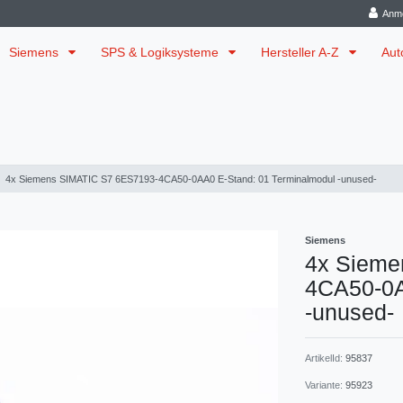
Anm
Siemens
SPS & Logiksysteme
Hersteller A-Z
Aut
4x Siemens SIMATIC S7 6ES7193-4CA50-0AA0 E-Stand: 01 Terminalmodul -unused-
Siemens
4x Sieme
4CA50-0A
-unused-
ArtikelId:
95837
Variante:
95923