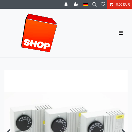
0,00 EUR
☰