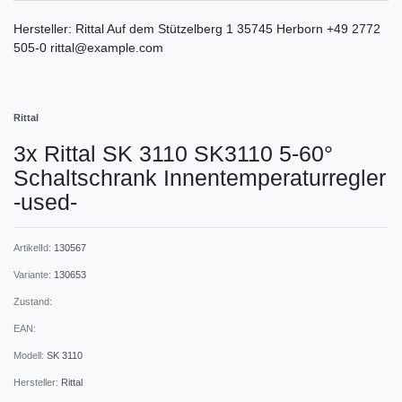
Hersteller:
Rittal
Auf dem Stützelberg
1
35745
Herborn
+49 2772
505-0
rittal@example.com
Rittal
3x Rittal SK 3110 SK3110 5-60°
Schaltschrank Innentemperaturregler
-used-
ArtikelId:
130567
Variante:
130653
Zustand:
EAN:
Modell:
SK 3110
Hersteller:
Rittal