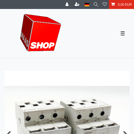
0,00 EUR
☰