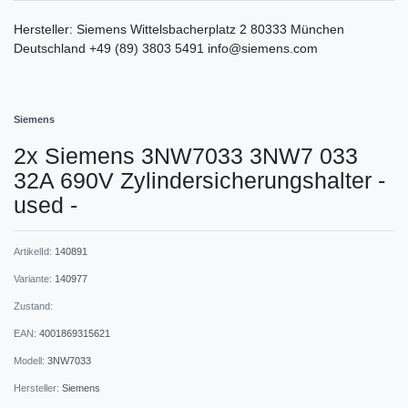
Hersteller:
Siemens
Wittelsbacherplatz
2
80333
München
Deutschland
+49 (89) 3803 5491
info@siemens.com
Siemens
2x Siemens 3NW7033 3NW7 033
32A 690V Zylindersicherungshalter -
used -
ArtikelId:
140891
Variante:
140977
Zustand:
EAN:
4001869315621
Modell:
3NW7033
Hersteller:
Siemens