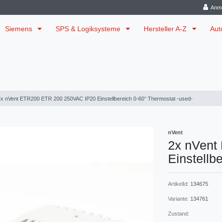
Anm
Siemens
SPS & Logiksysteme
Hersteller A-Z
Aut
2x nVent ETR200 ETR 200 250VAC IP20 Einstellbereich 0-60° Thermostat -used-
nVent
2x nVent
Einstellb
ArtikelId:
134675
Variante:
134761
Zustand: