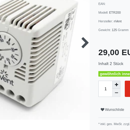
EAN:
Modell:
ETR200
Hersteller:
nVent
Gewicht:
125
Gramm
29,00 
Inhalt
2
Stück
gewöhnlich inner
Wunschliste
* inkl. ges. MwSt. zzgl.