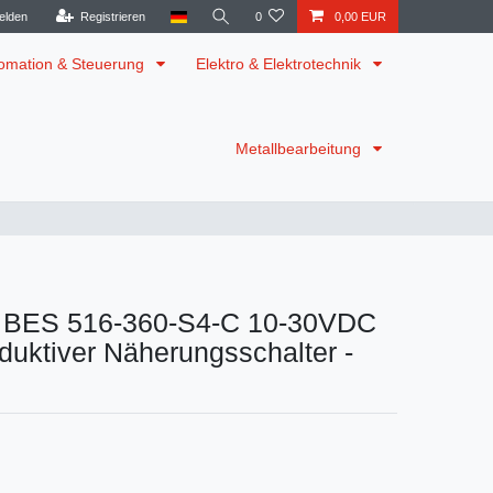
elden
Registrieren
0
0,00 EUR
omation & Steuerung
Elektro & Elektrotechnik
Metallbearbeitung
ff BES 516-360-S4-C 10-30VDC
uktiver Näherungsschalter -