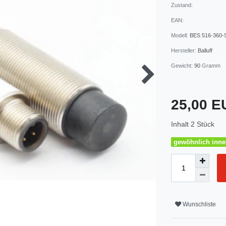
Zustand:
EAN:
Modell:
BES 516-360-
Hersteller:
Balluff
Gewicht:
90
Gramm
25,00 
Inhalt
2
Stück
gewöhnlich inner
Wunschliste