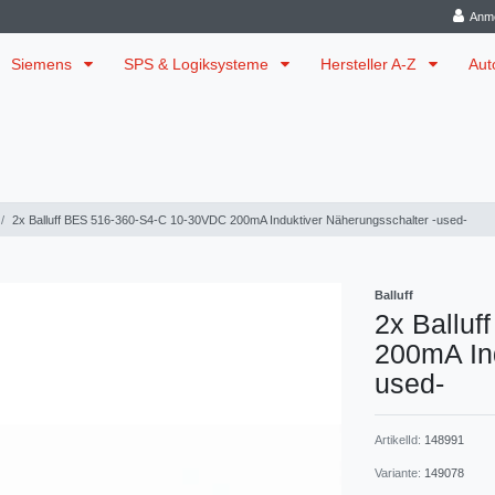
Anm
Siemens
SPS & Logiksysteme
Hersteller A-Z
Aut
2x Balluff BES 516-360-S4-C 10-30VDC 200mA Induktiver Näherungsschalter -used-
Balluff
2x Ballu
200mA Ind
used-
ArtikelId:
148991
Variante:
149078