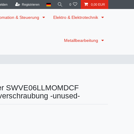
elden
Registrieren
0
0,00 EUR
omation & Steuerung
Elektro & Elektrotechnik
Metallbearbeitung
ker SWVE06LLMOMDCF
erschraubung -unused-