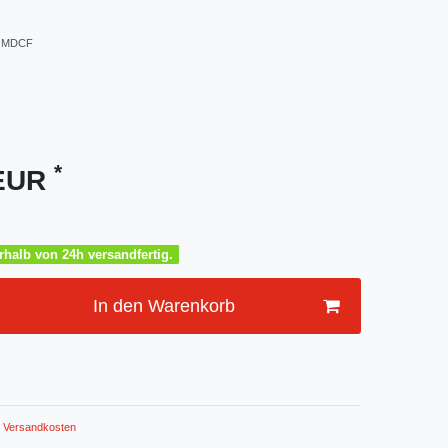
OMDCF
*
 EUR
halb von 24h versandfertig.
In den Warenkorb
Versandkosten