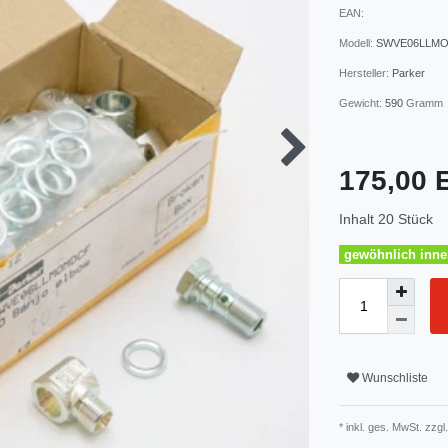
EAN:
Modell:
SWVE06LLM
Hersteller:
Parker
Gewicht:
590
Gramm
175,00
Inhalt
20
Stück
gewöhnlich inner
Wunschliste
* inkl. ges. MwSt. zzgl.