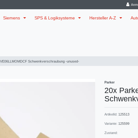
Anm
Siemens
SPS & Logiksysteme
Hersteller A-Z
Aut
WVE06LLMOMDCF Schwenkverschraubung -unused-
Parker
20x Par
Schwenkv
ArtikelId:
125513
Variante:
125599
Zustand: