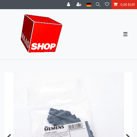
0,00 EUR
☰