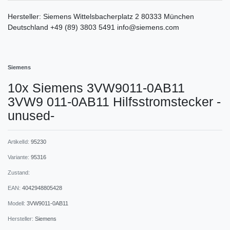
Hersteller:
Siemens
Wittelsbacherplatz
2
80333
München
Deutschland
+49 (89) 3803 5491
info@siemens.com
Siemens
10x Siemens 3VW9011-0AB11
3VW9 011-0AB11 Hilfsstromstecker -
unused-
ArtikelId:
95230
Variante:
95316
Zustand:
EAN:
4042948805428
Modell:
3VW9011-0AB11
Hersteller:
Siemens