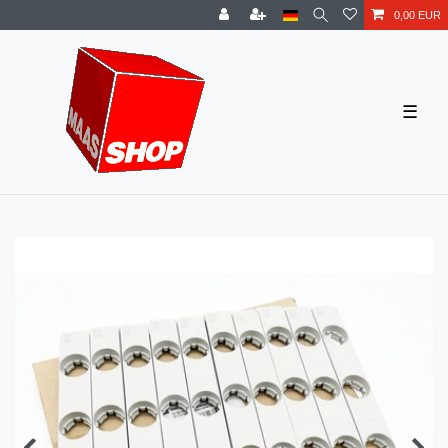
0,00 EUR
☰