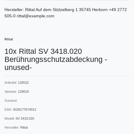
Hersteller:
Rittal
Auf dem Stützelberg
1
35745
Herborn
+49 2772
505-0
rittal@example.com
Rittal
10x Rittal SV 3418.020
Berührungsschutzabdeckung -
unused-
ArtikelId:
128532
Variante:
128618
Zustand:
EAN:
4028177674912
Modell:
SV 3418.020
Hersteller:
Rittal