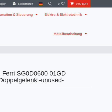
elden
Registrieren
0
0,00 EUR
omation & Steuerung
Elektro & Elektrotechnik
Metallbearbeitung
o Ferri SG0D0600 01GD
Doppelgelenk -unused-