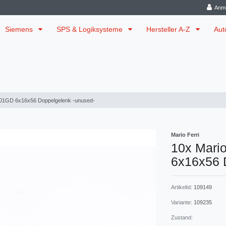
Anm
Siemens
SPS & Logiksysteme
Hersteller A-Z
Aut
 01GD 6x16x56 Doppelgelenk -unused-
Mario Ferri
10x Mari
6x16x56 
ArtikelId:
109149
Variante:
109235
Zustand: