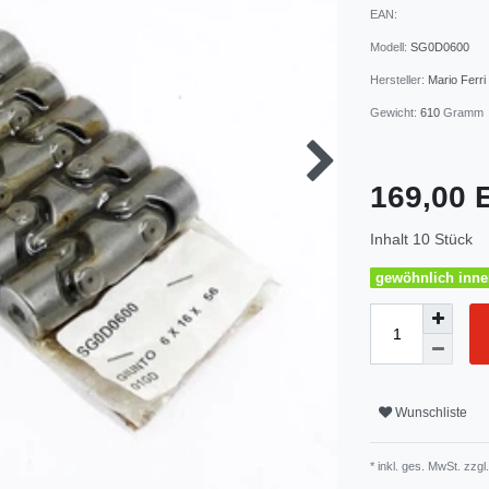
EAN:
Modell:
SG0D0600
Hersteller:
Mario Ferri
Gewicht:
610
Gramm
169,00
Inhalt
10
Stück
gewöhnlich inner
Wunschliste
* inkl. ges. MwSt. zzgl.