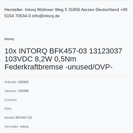
Hersteller:
Intorq
Wülmser Weg
5
31855
Aerzen
Deutschland
+49
5154 70534-0
info@intorq.de
Intorq
10x INTORQ BFK457-03 13123037
103VDC 8,2W 0,5Nm
Federkraftbremse -unused/OVP-
ArtikelId:
156900
Variante:
156988
Zustand:
EAN:
Modell:
BFK457-03
Hersteller:
Intorq