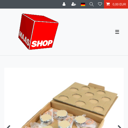
0,00 EUR
☰