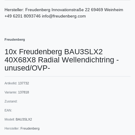
Hersteller:
Freudenberg
Innovationstraße
22
69469
Weinheim
+49 6201 8093746
info@freudenberg.com
Freudenberg
10x Freudenberg BAU3SLX2
40X68X8 Radial Wellendichtring -
unused/OVP-
ArtikelId:
137732
Variante:
137818
Zustand:
EAN:
Modell:
BAU3SLX2
Hersteller:
Freudenberg