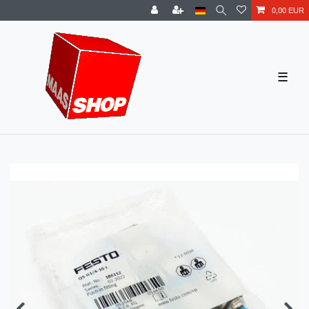
0,00 EUR
☰