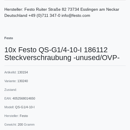
Hersteller:
Festo
Ruiter Straße
82
73734
Esslingen am Neckar
Deutschland
+49 (0)711 347-0
info@festo.com
Festo
10x Festo QS-G1/4-10-I 186112
Steckverschraubung -unused/OVP-
ArtikelId:
130154
Variante:
130240
Zustand:
EAN:
4052568014650
Modell:
QS-G1/4-10-I
Hersteller:
Festo
Gewicht:
200
Gramm