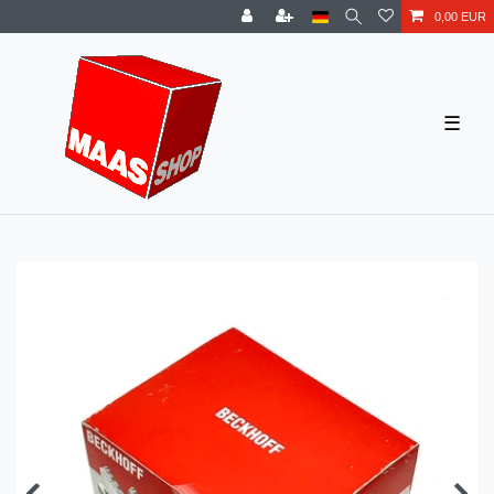
0,00 EUR
☰