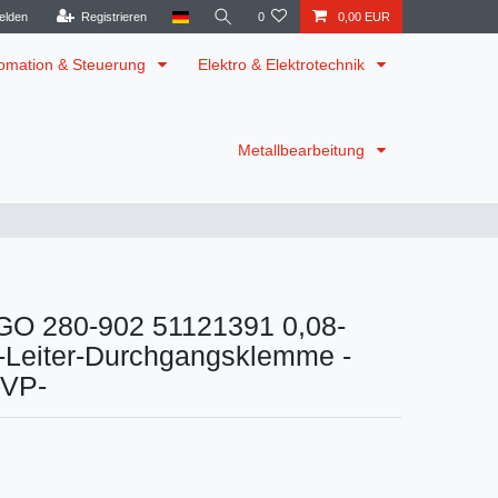
elden
Registrieren
0
0,00 EUR
omation & Steuerung
Elektro & Elektrotechnik
Metallbearbeitung
O 280-902 51121391 0,08-
-Leiter-Durchgangsklemme -
OVP-