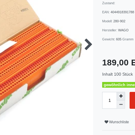
Zustand:
EAN:
4044918391788
Modell:
280-902
Hersteller:
WAGO
Gewicht:
605
Gramm
189,00
Inhalt
100
Stück
gewöhnlich inner
Wunschliste