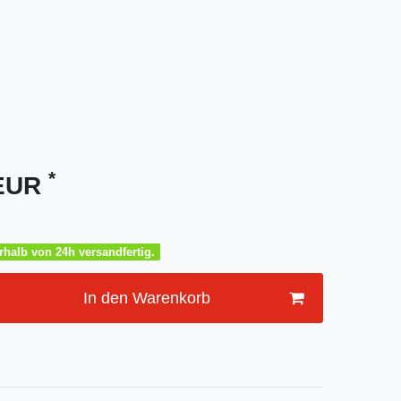
*
 EUR
halb von 24h versandfertig.
In den Warenkorb