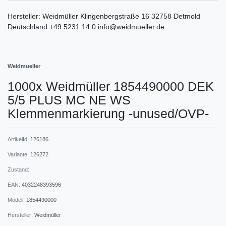
Hersteller:
Weidmüller
Klingenbergstraße
16
32758
Detmold
Deutschland
+49 5231 14 0
info@weidmueller.de
Weidmueller
1000x Weidmüller 1854490000 DEK
5/5 PLUS MC NE WS
Klemmenmarkierung -unused/OVP-
ArtikelId:
126186
Variante:
126272
Zustand:
EAN:
4032248393596
Modell:
1854490000
Hersteller:
Weidmüller