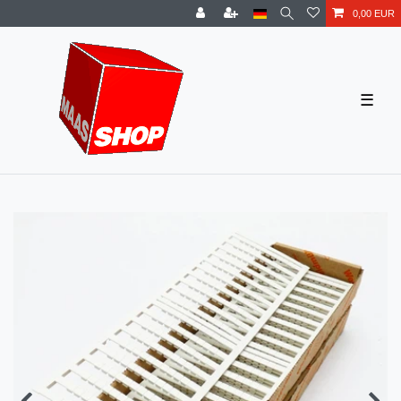
0,00 EUR
☰