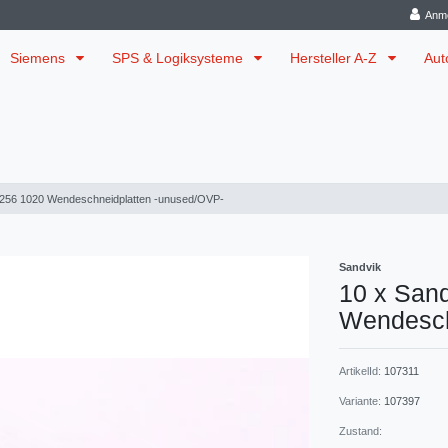
Anm
Siemens
SPS & Logiksysteme
Hersteller A-Z
Aut
L256 1020 Wendeschneidplatten -unused/OVP-
Sandvik
10 x San
Wendesch
ArtikelId:
107311
Variante:
107397
Zustand: