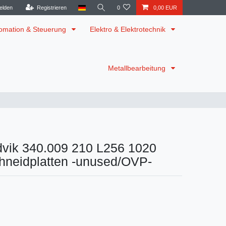
elden
Registrieren
0
0,00 EUR
omation & Steuerung
Elektro & Elektrotechnik
Metallbearbeitung
dvik 340.009 210 L256 1020
neidplatten -unused/OVP-