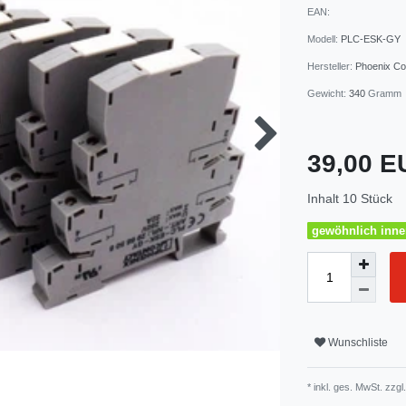
EAN:
Modell:
PLC-ESK-GY
Hersteller:
Phoenix Co
Gewicht:
340
Gramm
39,00 
Inhalt
10
Stück
gewöhnlich inner
Wunschliste
* inkl. ges. MwSt. zzgl.