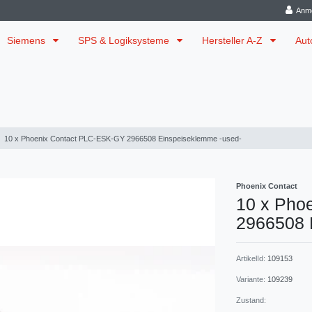
Anm
Siemens
SPS & Logiksysteme
Hersteller A-Z
Aut
10 x Phoenix Contact PLC-ESK-GY 2966508 Einspeiseklemme -used-
Phoenix Contact
10 x Pho
2966508 
ArtikelId:
109153
Variante:
109239
Zustand: