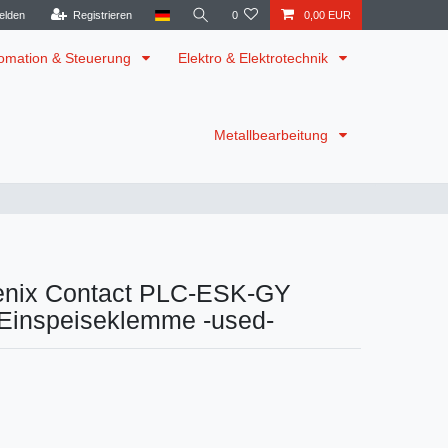
elden
Registrieren
0
0,00 EUR
omation & Steuerung
Elektro & Elektrotechnik
Metallbearbeitung
enix Contact PLC-ESK-GY
Einspeiseklemme -used-