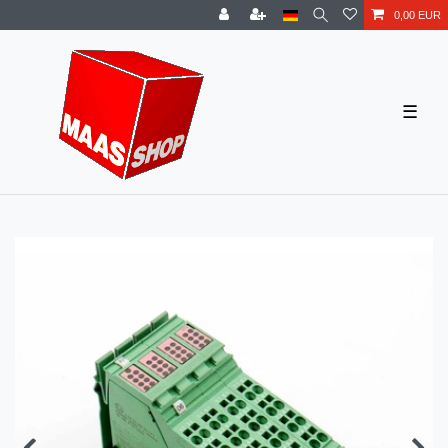
0,00 EUR
☰