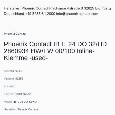
Hersteller:
Phoenix Contact
Flachsmarktstraße
8
32825
Blomberg
Deutschland
+49 5235 3-12000
info@phoenixcontact.com
Phoenix Contact
Phoenix Contact IB IL 24 DO 32/HD
2860934 HW/FW 00/100 Inline-
Klemme -used-
ArtikelId:
92470
Variante:
92556
Zustand:
EAN:
4017918907587
Modell:
IB IL 24 DO 32/HD
Hersteller:
Phoenix Contact