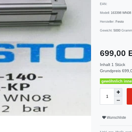
EAN:
Modell:
163398 WN08
Hersteller:
Festo
Gewicht:
5000
Gram
699,00
Inhalt
1
Stück
Grundpreis
699,0
gewöhnlich inner
Wunschliste