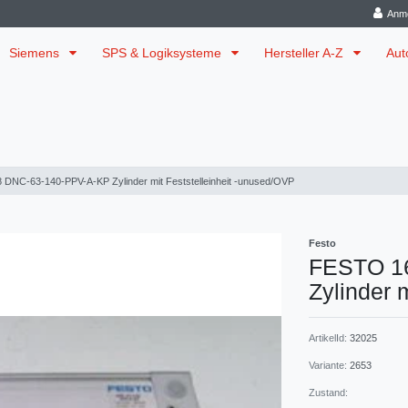
Anm
Siemens
SPS & Logiksysteme
Hersteller A-Z
Aut
DNC-63-140-PPV-A-KP Zylinder mit Feststelleinheit -unused/OVP
Festo
FESTO 1
Zylinder 
ArtikelId:
32025
Variante:
2653
Zustand: