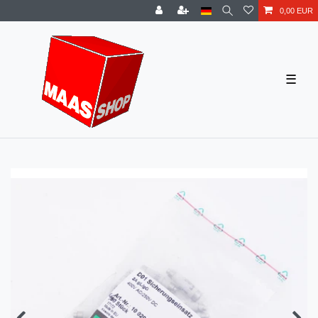
0,00 EUR
☰