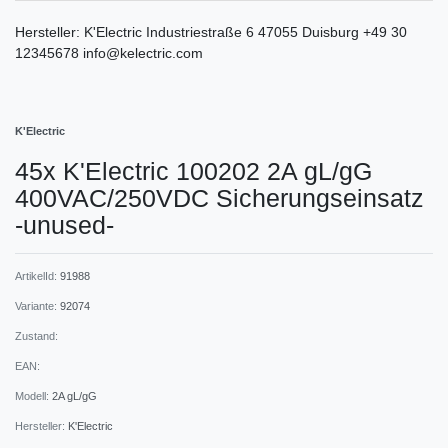
Hersteller:
K'Electric
Industriestraße
6
47055
Duisburg
+49 30
12345678
info@kelectric.com
K'Electric
45x K'Electric 100202 2A gL/gG
400VAC/250VDC Sicherungseinsatz
-unused-
ArtikelId:
91988
Variante:
92074
Zustand:
EAN:
Modell:
2A gL/gG
Hersteller:
K'Electric